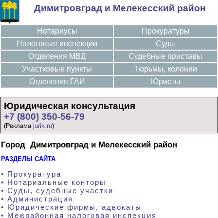
Димитровград и Мелекесский район
Нотариусы
Прокуратуры
Налоговые инспекции
Суды
Отделения МВД
Судебные приставы
Участковые пункты
Тюрьмы, колонии
Отделения ГАИ
Юристы
Юридическая консультация
+7 (800) 350-56-79
(Реклама
jurik.ru
)
Город Димитровград и Мелекесский район
РАЗДЕЛЫ САЙТА
• Прокуратура
• Нотариальные конторы
• Суды, судебные участки
• Администрация
• Юридические фирмы, адвокаты
• Межрайонная налоговая инспекция